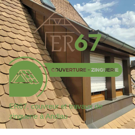
ER67, couvreur et travaux de
zinguerie à Andlau